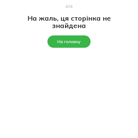
404
На жаль, ця сторінка не
знайдена
На головну