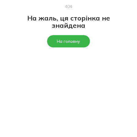
404
На жаль, ця сторінка не
знайдена
На головну