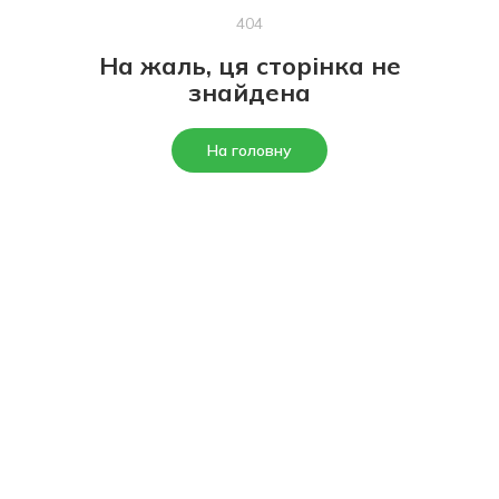
404
На жаль, ця сторінка не
знайдена
На головну