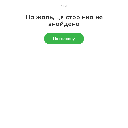
404
На жаль, ця сторінка не
знайдена
На головну