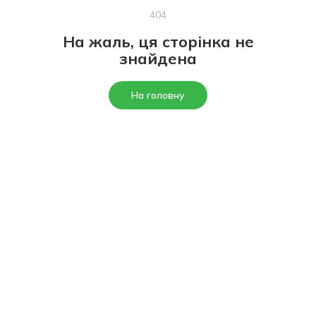
404
На жаль, ця сторінка не
знайдена
На головну