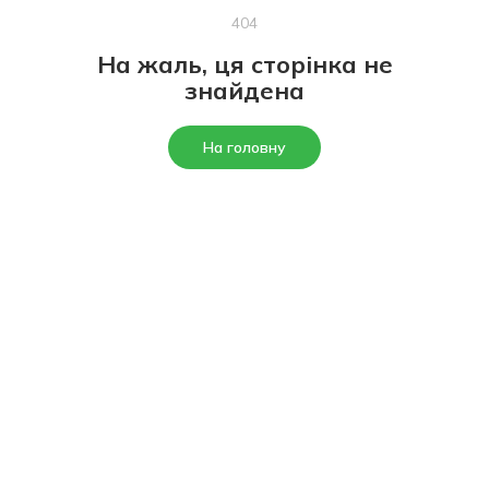
404
На жаль, ця сторінка не
знайдена
На головну