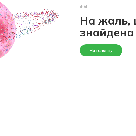
404
На жаль, 
знайдена
На головну