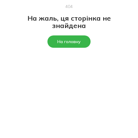
404
На жаль, ця сторінка не
знайдена
На головну