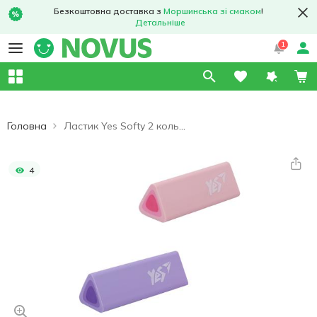
Безкоштовна доставка з
Моршинська зі смаком
!
Детальніше
1
Головна
Ластик Yes Softy 2 кольори
4