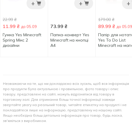
+
+
+
22.99
₴
179.00
₴
11.99
₴
73.99
₴
89.99
₴
до 05.09
до 05.0
Гумка Yes Minecraft
Папка-конверт Yes
Папір для нотат
Spring Мікс 2
Minecraft на кнопці
Yes To Do List
дизайни
А4
Minecraft на магн
Незважаючи на те, що ми докладаємо всіх зусиль, щоб вся інформація
про продукти була актуальною і правильною, фото товару і опис
товару, представлені на сайті, можуть відрізнятися від товару в
торговому залі. Для отримання більш точної інформації завжди
звертайте увагу на реальний товар, читайте етикетку на продукті і не
покладайтеся лише на інформацію, представлену на нашому сайті.
Якщо необхідна більш детальна інформація про товар, будь ласка,
зв'яжіться з виробником.