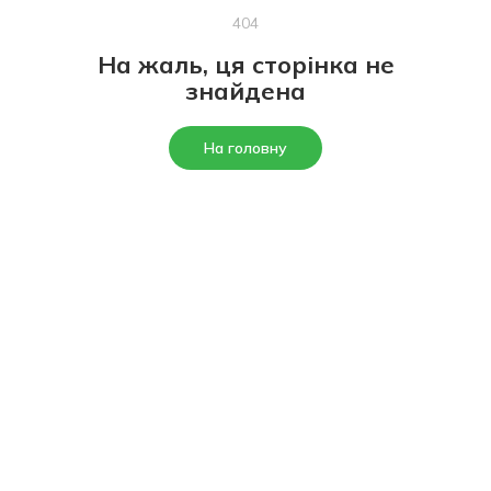
404
На жаль, ця сторінка не
знайдена
На головну