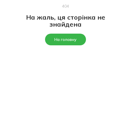
404
На жаль, ця сторінка не
знайдена
На головну