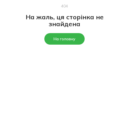
404
На жаль, ця сторінка не
знайдена
На головну