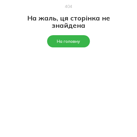
404
На жаль, ця сторінка не
знайдена
На головну