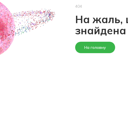
404
На жаль, 
знайдена
На головну