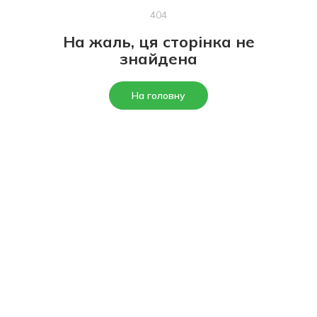
404
На жаль, ця сторінка не
знайдена
На головну