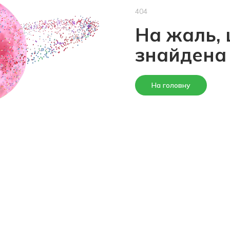
404
На жаль, 
знайдена
На головну