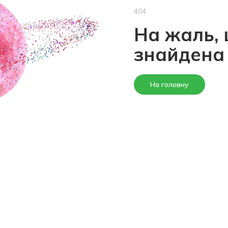
404
На жаль, 
знайдена
На головну