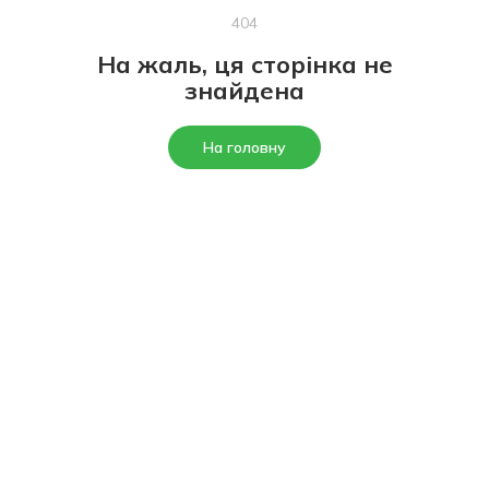
404
На жаль, ця сторінка не
знайдена
На головну