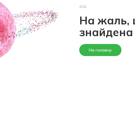
404
На жаль, 
знайдена
На головну