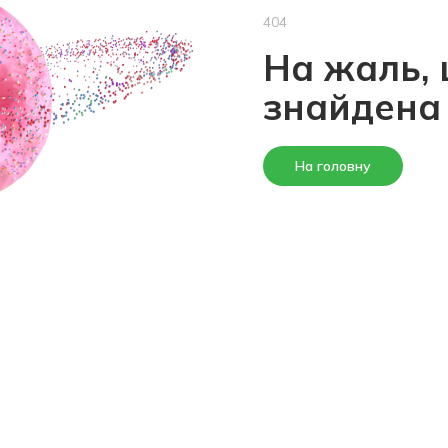
404
На жаль, 
знайдена
На головну