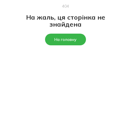
404
На жаль, ця сторінка не
знайдена
На головну