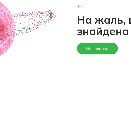
404
На жаль, 
знайдена
На головну