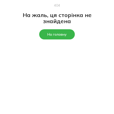
404
На жаль, ця сторінка не
знайдена
На головну