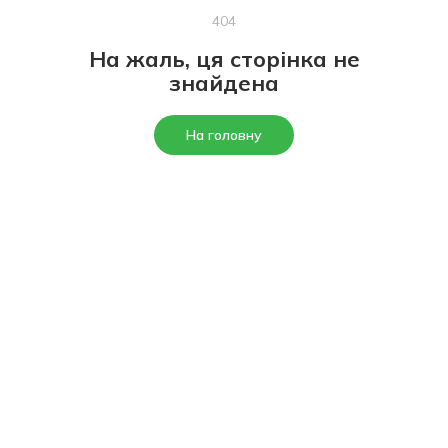
404
На жаль, ця сторінка не
знайдена
На головну