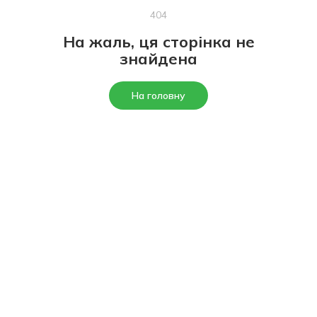
404
На жаль, ця сторінка не
знайдена
На головну