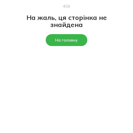
404
На жаль, ця сторінка не
знайдена
На головну