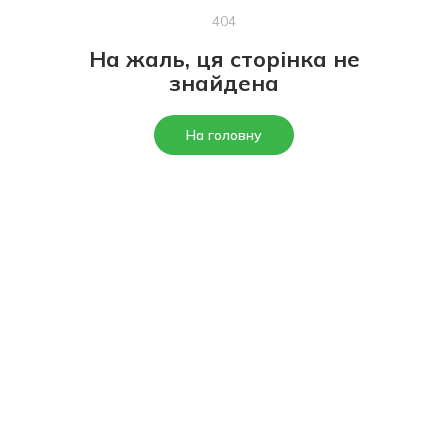
404
На жаль, ця сторінка не
знайдена
На головну