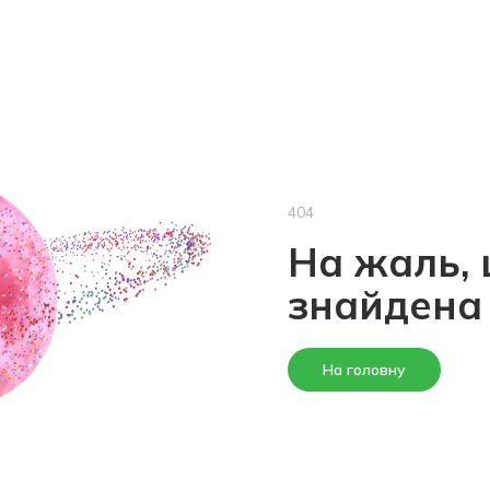
404
На жаль, 
знайдена
На головну