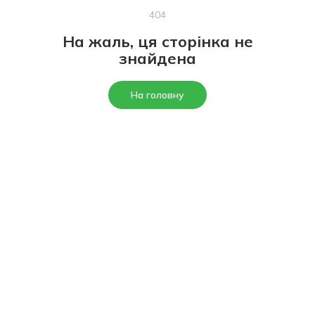
404
На жаль, ця сторінка не
знайдена
На головну