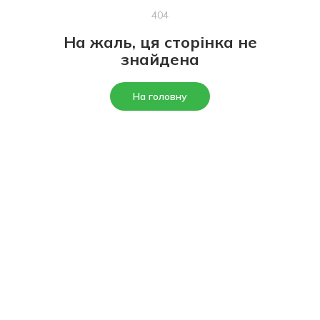
404
На жаль, ця сторінка не
знайдена
На головну