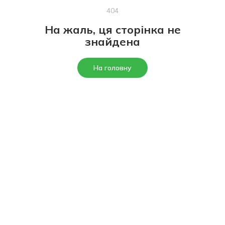
404
На жаль, ця сторінка не
знайдена
На головну