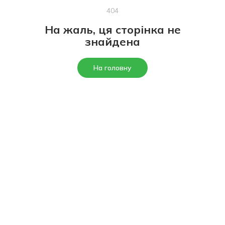
404
На жаль, ця сторінка не
знайдена
На головну