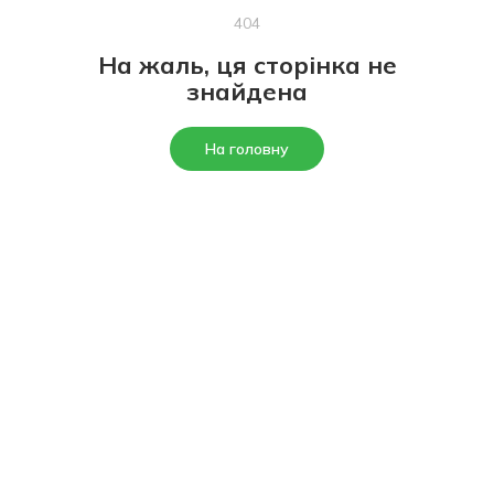
404
На жаль, ця сторінка не
знайдена
На головну