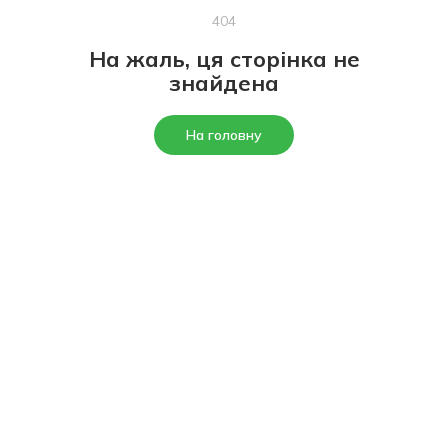
404
На жаль, ця сторінка не
знайдена
На головну