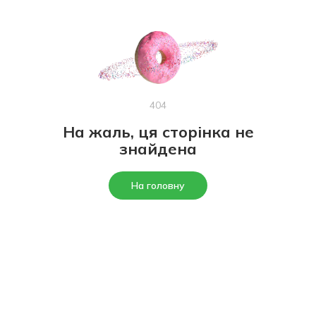
404
На жаль, ця сторінка не
знайдена
На головну