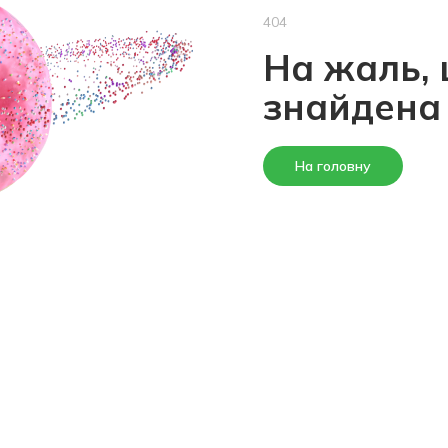
404
На жаль, 
знайдена
На головну