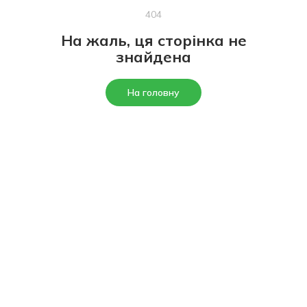
404
На жаль, ця сторінка не
знайдена
На головну