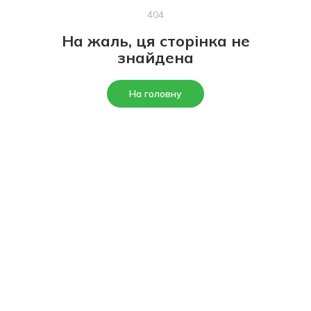
404
На жаль, ця сторінка не
знайдена
На головну