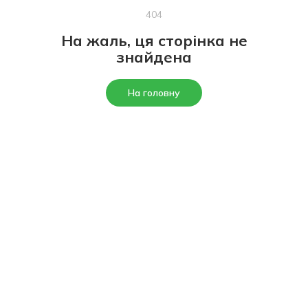
404
На жаль, ця сторінка не
знайдена
На головну