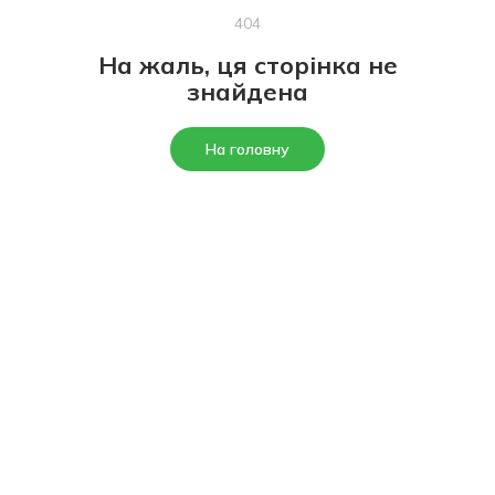
404
На жаль, ця сторінка не
знайдена
На головну