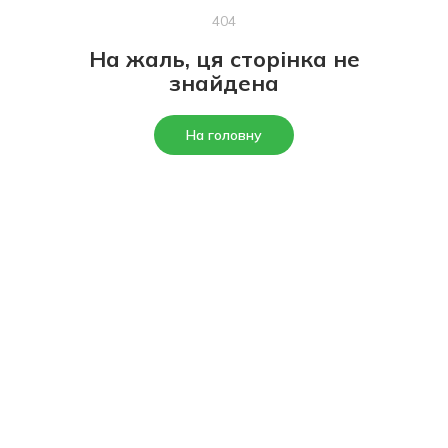
404
На жаль, ця сторінка не
знайдена
На головну