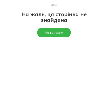
404
На жаль, ця сторінка не
знайдена
На головну