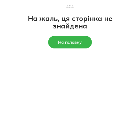
404
На жаль, ця сторінка не
знайдена
На головну