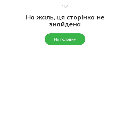
404
На жаль, ця сторінка не
знайдена
На головну