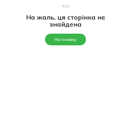
404
На жаль, ця сторінка не
знайдена
На головну