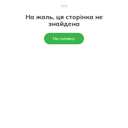
404
На жаль, ця сторінка не
знайдена
На головну