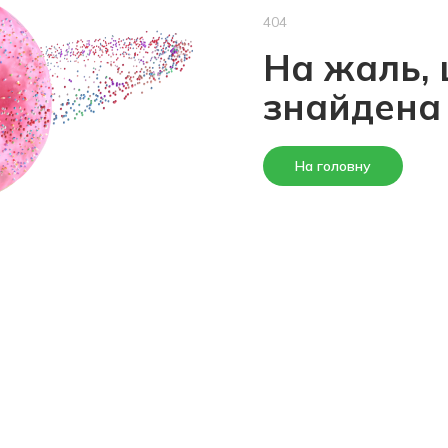
404
На жаль, 
знайдена
На головну