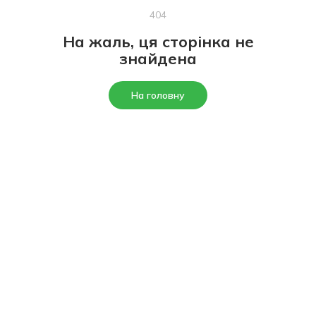
404
На жаль, ця сторінка не
знайдена
На головну