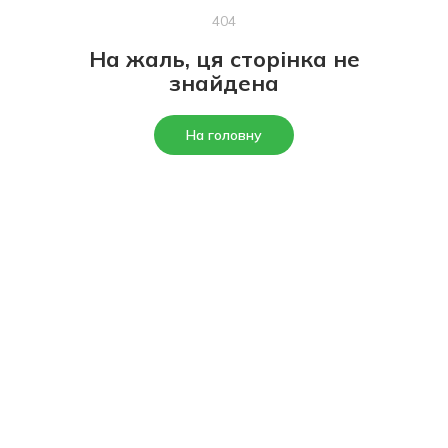
404
На жаль, ця сторінка не
знайдена
На головну