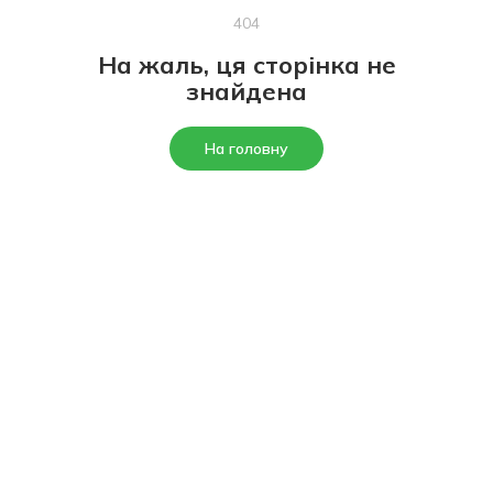
404
На жаль, ця сторінка не
знайдена
На головну